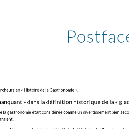
ip to main content
Skip to navigat
Postfac
ercheurs en « Histoire de la Gastronomie »,
anquant » dans la définition historique de la « gl
re de la gastronomie était considérée comme un divertissement bien se
araient.