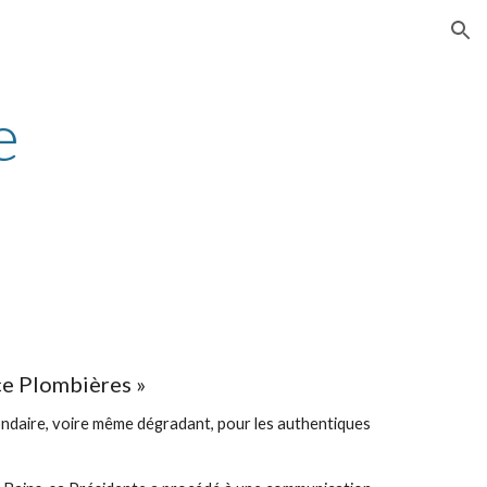
ion
e
ace Plombières »
condaire, voire même dégradant, pour les authentiques 