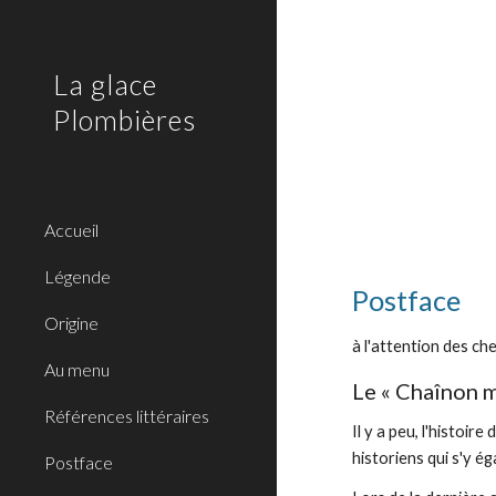
Sk
La glace
Plombières
Accueil
Légende
Postface
Origine
à l'attention des ch
Au menu
Le « Chaînon m
Références littéraires
Il y a peu, l'histoi
historiens qui s'y ég
Postface