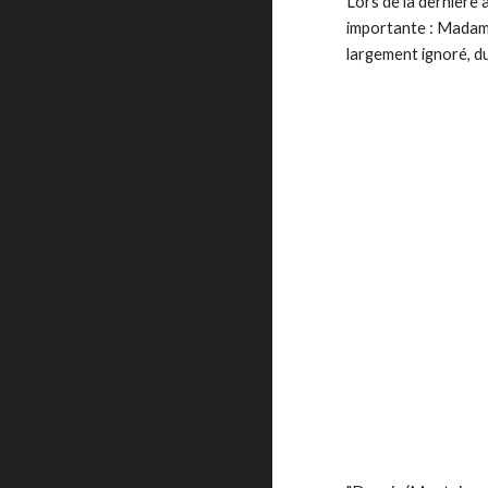
Lors de la dernière
importante : Madame 
largement ignoré, du