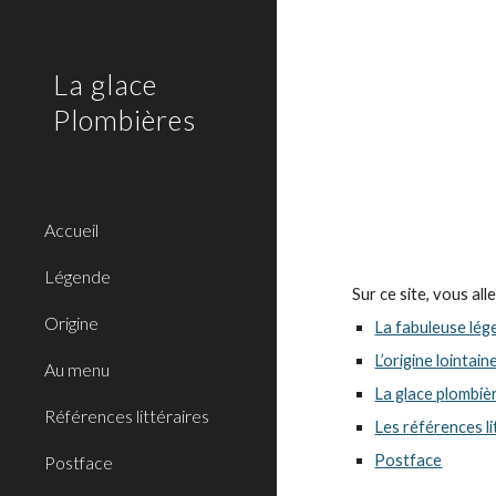
Sk
La glace
Plombières
Accueil
Légende
Sur ce site, vous all
Origine
La fabuleuse lég
L’origine lointai
Au menu
La glace plombiè
Références littéraires
Les références li
Postface
Postface