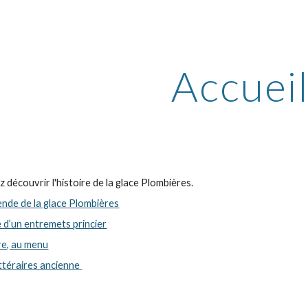
ip to main content
Skip to navigat
Accuei
ez découvrir l'histoire de la glace Plombières.
ende de la glace Plombières
ne d’un entremets princier
re, au menu
ttéraires ancienne 